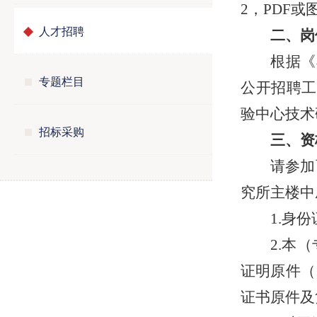
2，PDF
人才招聘
二、岗
根据《
专题栏目
公开招聘工
验中心技术
招标采购
三
、资
请参加
究所主楼中
1.身
2.本
证明原件（
证书原件及