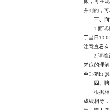
额，可
在规
并列的，可
三、面
1.面试
于当日10
注意查看有
2.请
岗位的理解
至邮箱hr@iem
四、聘
根据相
成绩相等，