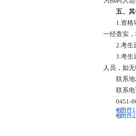
为拟聘人选
五、其
1.资
一经查实，
2.考
3.考
人员，如无
联系地
联系电
0451-
附件1
附件2