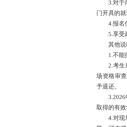
3.对
门开具的就
4.报
5.享
其他说
1.不
2.考
场资格审查
予退还。
3.2026
取得的有效
4.
对现