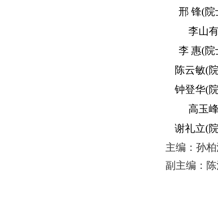
邢
锋(院
李山
李 惠(院
陈云敏(院
钟登华(院
高玉
谢礼立(院
主编：孙柏
副主编：陈