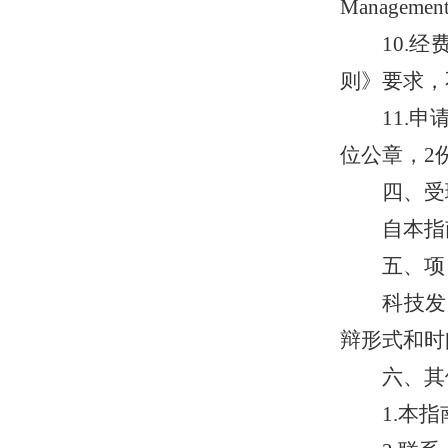
Managemen
10.
则》要求，
11.
位公章，2
四、受
自本指
五、项
科技发
辩形式和时
六、其
1.本