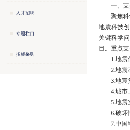
一、支
人才招聘
聚焦科
地震科技创
专题栏目
关键科学问
目。重点支
招标采购
1.地
2.地
3.地
4.城
5.地
6.破
7.中