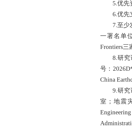
5.优
6.优
7.至
一署名单位
Fronti
8.研
号：2026D**）
China Eart
9.研
室；地震灾害
Engineering
Administra