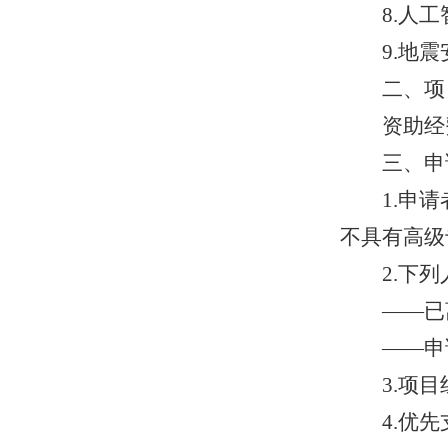
8.人
9.地
二、项
资助经
三、申
1.申
不具有高级
2.下
——已
——申
3.项
4.优