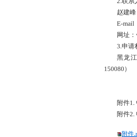
2.联
赵建峰，0
E-mai
网址：ww
3.申
黑龙江
150080）
附件
1.
附件2
附件.r