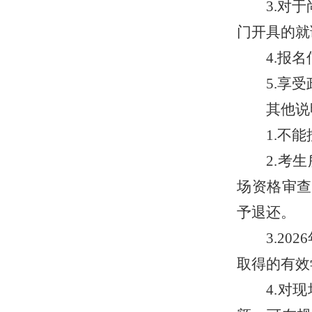
3.对
门开具的就
4.报
5.享
其他说
1.不
2.考
场资格审查
予退还。
3.2026
取得的有效
4.
对现