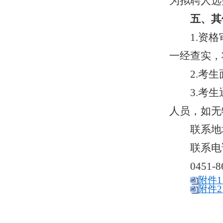
为拟聘人选
五、其
1.资
一经查实，
2.考
3.考
人员，如无
联系地
联系电
0451-
附件1
附件2