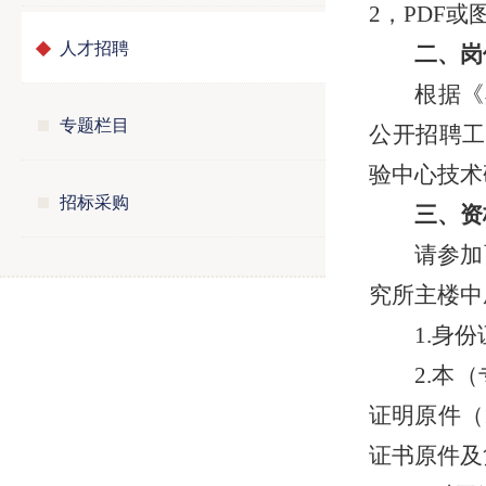
2，PDF
人才招聘
二、岗
根据《
专题栏目
公开招聘工
验中心技术
招标采购
三
、资
请参加
究所主楼中
1.身
2.本
证明原件（
证书原件及