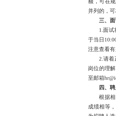
额，可
在规
并列的，可
三、面
1.面试
于当日10
注意查看有
2.请
岗位的理解
至邮箱hr@iem
四、聘
根据相
成绩相等，