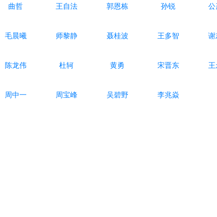
曲哲
王自法
郭恩栋
孙锐
公
毛晨曦
师黎静
聂桂波
王多智
谢
陈龙伟
杜轲
黄勇
宋晋东
王
周中一
周宝峰
吴碧野
李兆焱