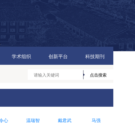
学术组织
创新平台
科技期刊
令心
温瑞智
戴君武
马强