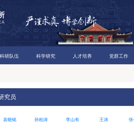
科研队伍
科学研究
人才培养
党群工作
研究员
袁晓铭
孙柏涛
李山有
王涛
张