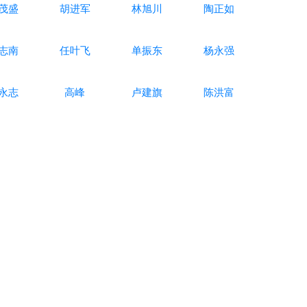
茂盛
胡进军
林旭川
陶正如
志南
任叶飞
单振东
杨永强
永志
高峰
卢建旗
陈洪富