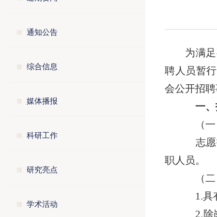
通知公告
为满足
综合信息
聘人员暂行
会公开招聘
媒体播报
一、
（一
科研工作
志愿
职人员。
研究亮点
（二
1.具
学术活动
2.除