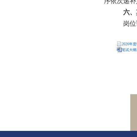
序依次递补
六、
岗位调
2026年
笔试大纲.