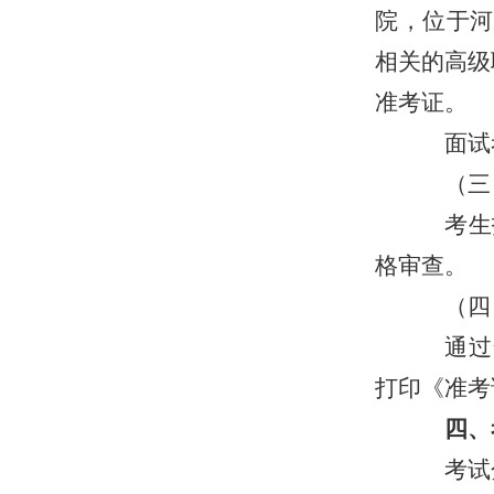
院，位于河
相关的高级
准考证。
面试考
（三
考生报
格审查。
（四
通过资
打印《准考
四、
考试分