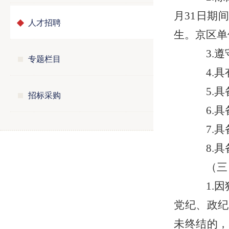
月31日期
人才招聘
生。京区单
3.遵
专题栏目
4.具
5.具
招标采购
6.具
7.具
8.具
（三
1.因
党纪、政纪
未终结的，