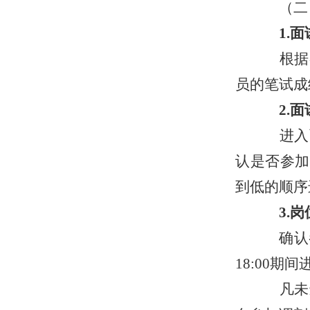
（二
1.面
根据
员的笔试成
2.面
进入面
认是否参加
到低的顺序
3.岗
确认参
18:00期
凡未