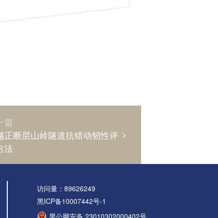
一篇
>
越正断层山岭隧道抗错动韧性评
方法
访问量：89626249
黑ICP备10007442号-1
黑公网安备 23010302000402号