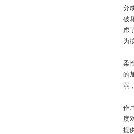
分
破
虑
为
柔
的
弱
作
度
提