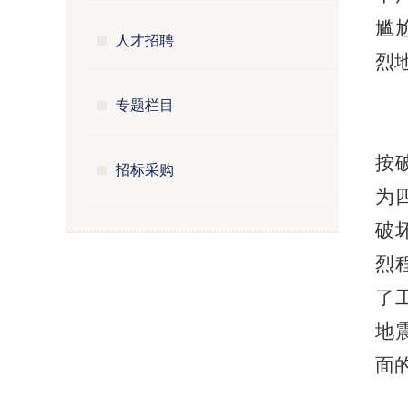
尴
人才招聘
烈
专题栏目
按
招标采购
为
破
烈
了
地
面