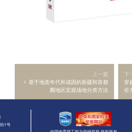
上一篇
下
<
基于地质年代和成因的新疆和首都
穿
圈地区宏观场地分类方法
价
号
街1号
中国地震局工程力学研究所 版权所有