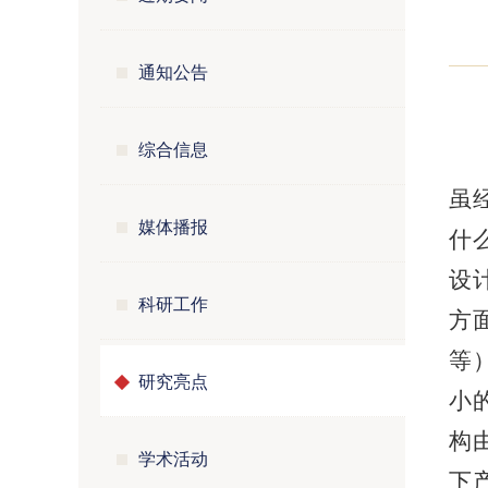
通知公告
综合信息
虽
媒体播报
什
设
科研工作
方
等
研究亮点
小
构
学术活动
下